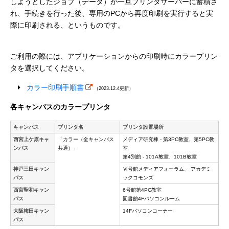
しようとしたジョブ（データ）が一旦プリンタサーバーに蓄積さ
れ、手続きを行った後、専用のPCから再度印刷を実行すると実
際に印刷される、というものです。
ご利用の際には、アプリケーションからの印刷時にカラープリン
タを選択してください。
カラー印刷手順書
（2023.12.4更新）
各キャンパスのカラープリンタ
キャンパス
プリンタ名
プリンタ設置場所
西宮上ケ原キャ
「カラー（全キャンパス
メディア研究棟 - 第3PC教室、第5PC教
ンパス
共通）」
室
第4別館 - 101A教室、101B教室
神戸三田キャン
Ⅵ号館メディアフォーラム、 アカデミ
パス
ックコモンズ
西宮聖和キャン
6号館第4PC教室
パス
図書館4Fパソコンルーム
大阪梅田キャン
14Fパソコンコーナー
パス