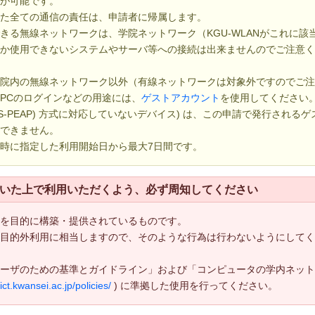
請が可能です。
した全ての通信の責任は、申請者に帰属します。
る無線ネットワークは、学院ネットワーク（KGU-WLANがこれに該
しか使用できないシステムやサーバ等への接続は出来ませんのでご注意
学院内の無線ネットワーク以外（有線ネットワークは対象外ですのでご
PCのログインなどの用途には、
ゲストアカウント
を使用してください
 (MS-PEAP) 方式に対応していないデバイス) は、この申請で発行されるゲ
用できません。
時に指定した利用開始日から最大7日間です。
いた上で利用いただくよう、必ず周知してください
上を目的に構築・提供されているものです。
、目的外利用に相当しますので、そのような行為は行わないようにして
ユーザのための基準とガイドライン」および「コンピュータの学内ネッ
/ict.kwansei.ac.jp/policies/
) に準拠した使用を行ってください。