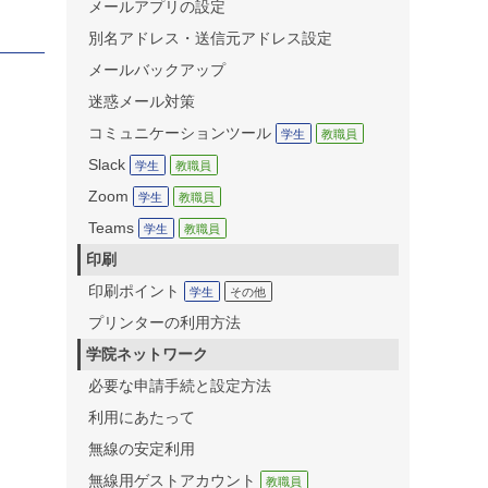
メールアプリの設定
別名アドレス・送信元アドレス設定
メールバックアップ
迷惑メール対策
コミュニケーションツール
学生
教職員
Slack
学生
教職員
Zoom
学生
教職員
Teams
学生
教職員
印刷
印刷ポイント
学生
その他
プリンターの利用方法
学院ネットワーク
必要な申請手続と設定方法
利用にあたって
無線の安定利用
無線用ゲストアカウント
教職員