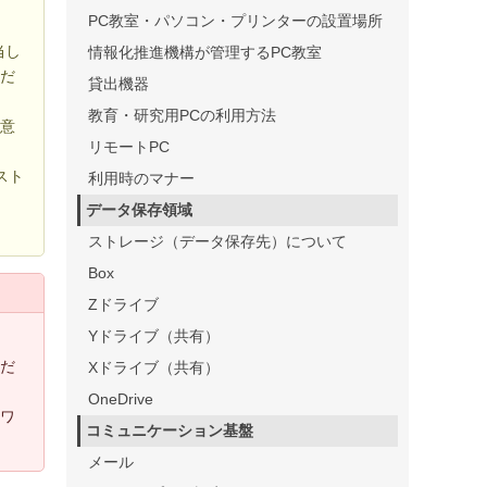
PC教室・パソコン・プリンターの設置場所
当し
情報化推進機構が管理するPC教室
くだ
貸出機器
教育・研究用PCの利用方法
注意
リモートPC
。
スト
利用時のマナー
データ保存領域
ストレージ（データ保存先）について
Box
Zドライブ
Yドライブ（共有）
くだ
Xドライブ（共有）
OneDrive
トワ
コミュニケーション基盤
メール