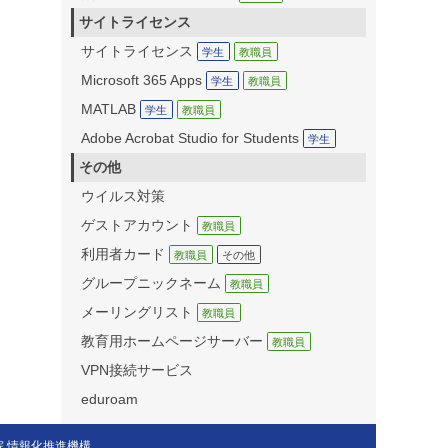
サイトライセンス
サイトライセンス
学生
教職員
Microsoft 365 Apps
学生
教職員
MATLAB
学生
教職員
Adobe Acrobat Studio for Students
学生
その他
ウイルス対策
ゲストアカウント
教職員
利用者カード
教職員
その他
グループニックネーム
教職員
メーリングリスト
教職員
教育用ホームページサーバー
教職員
VPN接続サービス
eduroam
院 情報化推進機構