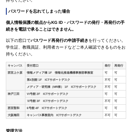
持ちください。
パスワードを忘れてしまった場合
個人情報保護の観点からKG ID・パスワードの発行・再発行の手
続きを電話で承ることはできません。
以下の窓口で
パスワード再発行の申請手続き
を行ってください。
学生証、教職員証、利用者カードなどご本人確認できるものをお
持ちください。
キャンパス
受付窓口
発行
再発行
西宮上ケ原
情報メディア棟 1F 情報化推進機構事務部事務室
可
可
第4別館 1F ICTサポートデスク
不可
可
メディア・研究棟（MR棟） 1F ICTサポートデスク
不可
可
神戸三田
VI号館 2F ICTサポートデスク
可
可
Ⅵ号館 3F ICTサポートデスク
不可
可
西宮聖和
6号館 4F ICTサポートデスク
可
可
大阪梅田
キャンパス事務室内 ICTサポートデスク
不可
可
管理方法