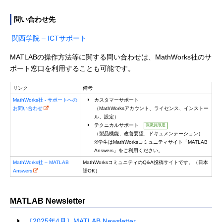
問い合わせ先
関西学院 – ICTサポート
MATLABの操作方法等に関する問い合わせは、MathWorks社のサ
ポート窓口を利用することも可能です。
リンク
備考
MathWorks社 - サポートへの
カスタマーサポート
お問い合わせ
（MathWorksアカウント、ライセンス、インストー
ル、設定）
テクニカルサポート
教職員限定
（製品機能、改善要望、ドキュメンテーション）
※学生はMathWorksコミュニティサイト「MATLAB
Answers」をご利用ください。
MathWorks社 – MATLAB
MathWorksコミュニティのQ&A投稿サイトです。（日本
Answers
語OK）
MATLAB Newsletter
［2025年4月］MATLAB Newsletter