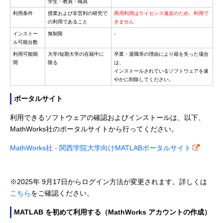
学生・教員・職員
利用条件
授業および非営利の研究で
商用利用はライセンス違反のため、利用で
の利用であること
きません
インストー
無制限
-
ル可能台数
利用可能期
大学/短期大学の在籍中に
卒業・退職等の理由により籍を失った場合
間
限る
は、
インストールされているソフトウェアを速
やかに削除してください。
ポータルサイト
利用できるソフトウェアの確認およびインストールは、以下、
MathWorks社のポータルサイトから行ってください。
MathWorks社 - 関西学院大学向けMATLABポータルサイト
※2025年 9月17日からログイン方法が変更されます。詳しくは
こちら
をご確認ください。
MATLAB を初めて利用する（MathWorks アカウントの作成）