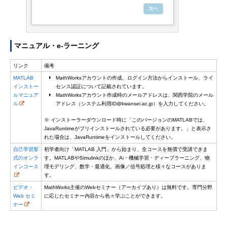
マニュアル・e-ラーニング
リンク
備考
MATLAB
MathWorksアカウントの作成、ログイン方法からインストール、ライ
インストー
センス認証について記載されています。
ルマニュア
MathWorksアカウント作成時のメールアドレスは、関西学院のメール
ル
アドレス（システム利用ID@kwansei.ac.jp）を入力してください。
※ インストーラーダウンロード時に「このバージョンのMATLABでは、
JavaRuntimeがプリインストールされている必要があります。」と表示さ
れた場合は、JavaRuntimeをインストールしてください。
自己学習形
初学者向け「MATLAB 入門」から始まり、全コースを無償で受講できま
式のオンラ
す。MATLABやSimulinkのほか、Ai・機械学習・ディープラーニング、物
インコース
理モデリング、数学・最適化、画像／信号処理と様々なコースがありま
す。
ビデオ・
MathWorks主催のWebセミナー（アーカイブあり）は無料です。専門分野
Web セミ
に応じたセミナー内容から色々学ぶことができます。
ナー