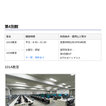
第4別館
室名
開室時間
利用条件・質問など受付
101A教室
平日：8:50～21:30
授業時間以外OPEN利用
土曜日：閉室
質問等受付：
101B教室
第4別館1F
※一部、例外あり
ICTサポートデスク
101A教室