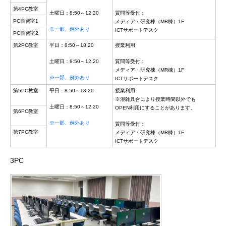
第4PC教室
土曜日：8:50～12:20
質問等受付：
PC自習室1
メディア・研究棟（MR棟）1F
※一部、例外あり
ICTサポートデスク
PC自習室2
第2PC教室
平日：8:50～18:20
授業利用
土曜日：8:50～12:20
質問等受付：
メディア・研究棟（MR棟）1F
※一部、例外あり
ICTサポートデスク
第5PC教室
平日：8:50～18:20
授業利用
※混雑具合により授業時間以外でも
土曜日：8:50～12:20
OPEN利用にすることがあります。
第6PC教室
※一部、例外あり
質問等受付：
第7PC教室
メディア・研究棟（MR棟）1F
ICTサポートデスク
3PC