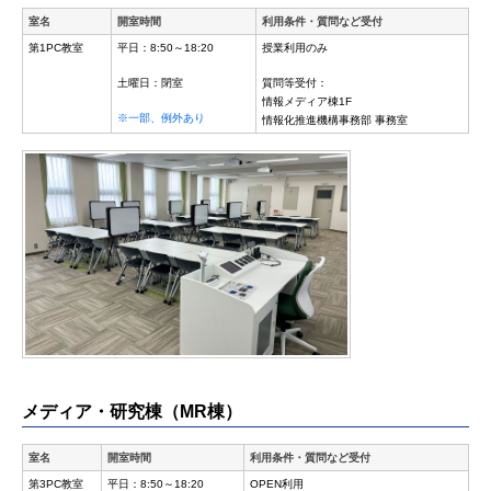
室名
開室時間
利用条件・質問など受付
第1PC教室
平日：8:50～18:20
授業利用のみ
土曜日：閉室
質問等受付：
情報メディア棟1F
※一部、例外あり
情報化推進機構事務部 事務室
メディア・研究棟（MR棟）
室名
開室時間
利用条件・質問など受付
第3PC教室
平日：8:50～18:20
OPEN利用