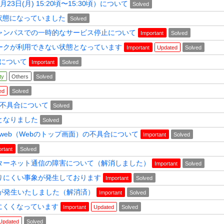
日(月) 15:20頃〜15:30頃）について
Solved
い状態になっていました
Solved
ャンパスでの一時的なサービス停止について
Important
Solved
ークが利用できない状態となっています
Important
Updated
Solved
発生について
Important
Solved
ty
Others
Solved
ed
Solved
の不具合について
Solved
となりました
Solved
 for the web（Webのトップ画面）の不具合について
Important
Solved
rtant
Solved
ターネット通信の障害について（解消しました）
Important
Solved
りにくい事象が発生しております
Important
Solved
が発生いたしました（解消済）
Important
Solved
りにくくなっています
Important
Updated
Solved
Updated
Solved