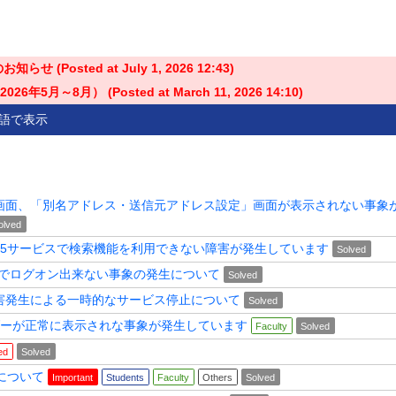
せ (Posted at
July 1, 2026 12:43
)
5月～8月） (Posted at
March 11, 2026 14:10
)
語で表示
」画面、「別名アドレス・送信元アドレス設定」画面が表示されない事象
olved
t 365サービスで検索機能を利用できない障害が発生しています
Solved
等でログオン出来ない事象の発生について
Solved
害発生による一時的なサービス停止について
Solved
ォルダーが正常に表示されな事象が発生しています
Faculty
Solved
ed
Solved
害について
Important
Students
Faculty
Others
Solved