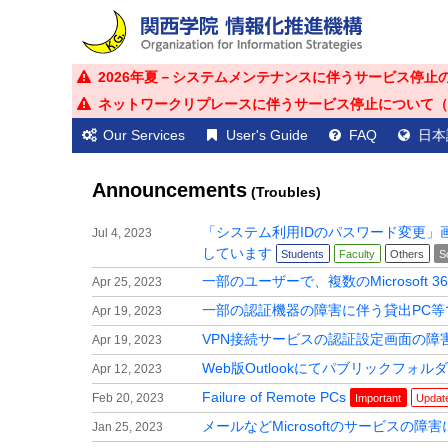
2026年夏－システムメンテナンスに伴うサービス停止のお知ら
ネットワークリプレースに伴うサービス停止について（2026年
Our Services
User's Guide
FAQ
日本
Announcements
(Troubles)
「システム利用IDのパスワード変更
Jul 4, 2023
しています
Students
Faculty
Others
S
一部のユーザーで、複数のMicrosof
Apr 25, 2023
一部の認証機器の障害に伴う貸出PC
Apr 19, 2023
VPN接続サービスの認証設定画面の障
Apr 19, 2023
Web版Outlookにてパブリックフ
Apr 12, 2023
Failure of Remote PCs
Feb 20, 2023
Important
Updat
メールなどMicrosoftのサービスの障
Jan 25, 2023